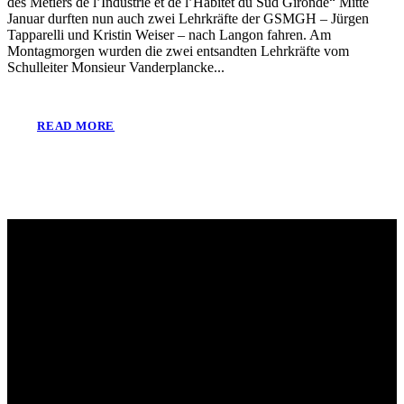
des Métiers de l’Industrie et de l’Habitet du Sud Gironde“ Mitte
Januar durften nun auch zwei Lehrkräfte der GSMGH – Jürgen
Tapparelli und Kristin Weiser – nach Langon fahren. Am
Montagmorgen wurden die zwei entsandten Lehrkräfte vom
Schulleiter Monsieur Vanderplancke...
READ MORE