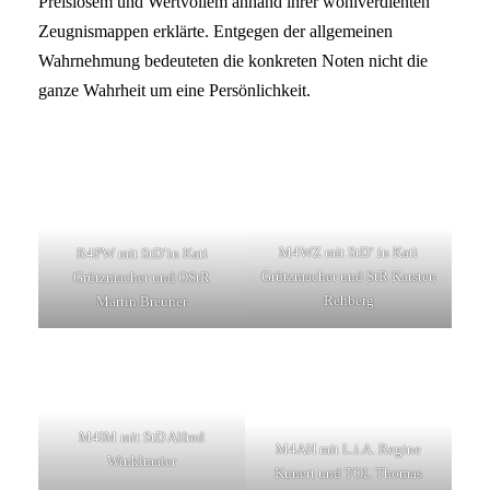
Preislosem und Wertvollem anhand ihrer wohlverdienten
Zeugnismappen erklärte. Entgegen der allgemeinen
Wahrnehmung bedeuteten die konkreten Noten nicht die
ganze Wahrheit um eine Persönlichkeit.
M4WZ mit StD‘ in Kati
R4PW mit StD’in Kati
Grützmacher und StR Karsten
Grützmacher und OStR
Rehberg
Martin Breuner
M4IM mit StD Alfred
M4AH mit L.i.A. Regine
Winklmaier
Kunert und TOL Thomas