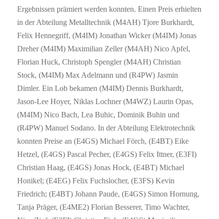
Ergebnissen prämiert werden konnten. Einen Preis erhielten
in der Abteilung Metalltechnik (M4AH) Tjore Burkhardt,
Felix Hennegriff, (M4IM) Jonathan Wicker (M4IM) Jonas
Dreher (M4IM) Maximilian Zeller (M4AH) Nico Apfel,
Florian Huck, Christoph Spengler (M4AH) Christian
Stock, (M4IM) Max Adelmann und (R4PW) Jasmin
Dimler. Ein Lob bekamen (M4IM) Dennis Burkhardt,
Jason-Lee Hoyer, Niklas Lochner (M4WZ) Laurin Opas,
(M4IM) Nico Bach, Lea Buhic, Dominik Buhin und
(R4PW) Manuel Sodano. In der Abteilung Elektrotechnik
konnten Preise an (E4GS) Michael Förch, (E4BT) Eike
Hetzel, (E4GS) Pascal Pecher, (E4GS) Felix Ittner, (E3FI)
Christian Haag, (E4GS) Jonas Hock, (E4BT) Michael
Honikel; (E4EG) Felix Fuchslocher, (E3FS) Kevin
Friedrich; (E4BT) Johann Paude, (E4GS) Simon Hornung,
Tanja Präger, (E4ME2) Florian Besserer, Timo Wachter,