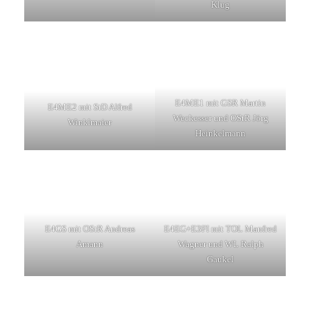
Klug
E4ME1 mit GSR Martin
E4ME2 mit StD Alfred
Weckesser und OStR Jörg
Winklmaier
Heinkelmann
E4GS mit OStR Andreas
E4EG+E3FI mit TOL Manfred
Amann
Wagner und WL Ralph
Gaukel