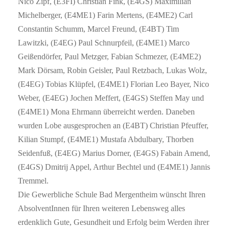
Nico Zipf, (E3FI) Christian Fink, (E4GS) Maximilian
Michelberger, (E4ME1) Farin Mertens, (E4ME2) Carl
Constantin Schumm, Marcel Freund, (E4BT) Tim
Lawitzki, (E4EG) Paul Schnurpfeil, (E4ME1) Marco
Geißendörfer, Paul Metzger, Fabian Schmezer, (E4ME2)
Mark Dörsam, Robin Geisler, Paul Retzbach, Lukas Wolz,
(E4EG) Tobias Klüpfel, (E4ME1) Florian Leo Bayer, Nico
Weber, (E4EG) Jochen Meffert, (E4GS) Steffen May und
(E4ME1) Mona Ehrmann überreicht werden. Daneben
wurden Lobe ausgesprochen an (E4BT) Christian Pfeuffer,
Kilian Stumpf, (E4ME1) Mustafa Abdulbary, Thorben
Seidenfuß, (E4EG) Marius Dorner, (E4GS) Fabain Amend,
(E4GS) Dmitrij Appel, Arthur Bechtel und (E4ME1) Jannis
Tremmel.
Die Gewerbliche Schule Bad Mergentheim wünscht Ihren
AbsolventInnen für Ihren weiteren Lebensweg alles
erdenklich Gute, Gesundheit und Erfolg beim Werden ihrer