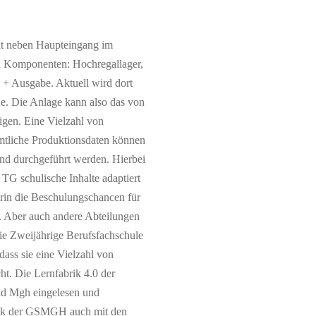
ekt neben Haupteingang im
en Komponenten: Hochregallager,
 + Ausgabe. Aktuell wird dort
e. Die Anlage kann also das von
igen. Eine Vielzahl von
ämtliche Produktionsdaten können
und durchgeführt werden. Hierbei
TG schulische Inhalte adaptiert
orin die Beschulungschancen für
. Aber auch andere Abteilungen
die Zweijährige Berufsfachschule
dass sie eine Vielzahl von
t. Die Lernfabrik 4.0 der
ad Mgh eingelesen und
brik der GSMGH auch mit den