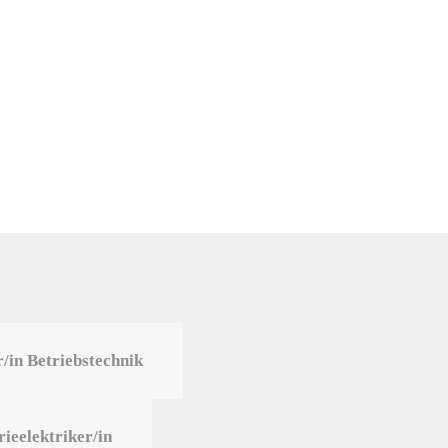
/in Betriebstechnik
rieelektriker/in