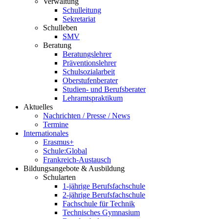
Verwaltung
Schulleitung
Sekretariat
Schulleben
SMV
Beratung
Beratungslehrer
Präventionslehrer
Schulsozialarbeit
Oberstufenberater
Studien- und Berufsberater
Lehramtspraktikum
Aktuelles
Nachrichten / Presse / News
Termine
Internationales
Erasmus+
Schule:Global
Frankreich-Austausch
Bildungsangebote & Ausbildung
Schularten
1-jährige Berufsfachschule
2-jährige Berufsfachschule
Fachschule für Technik
Technisches Gymnasium