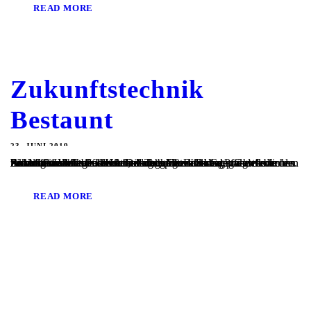
READ MORE
Zukunftstechnik
Bestaunt
23. JUNI 2019
Zukunftstechnik Bestaunt Die Technikerklasse der Gewerblichen Schule Bad Mergentheim besuchte kurz vor den Pfingstferien den Roboterhersteller KUKA in Augsburg. Beim Gang durch die Produktion konnten verschiedene größere Robotermodelle in Aktion im Verlauf des Herstellungsprozesses begutachtet werden. Ein Mitarbeiter aus der technischen Entwicklung präsentierte uns neuartige Leichtbauroboter, die ohne zusätzliche Sicherheitsschranke direkt mit dem Menschen zusammenarbeiten...
READ MORE