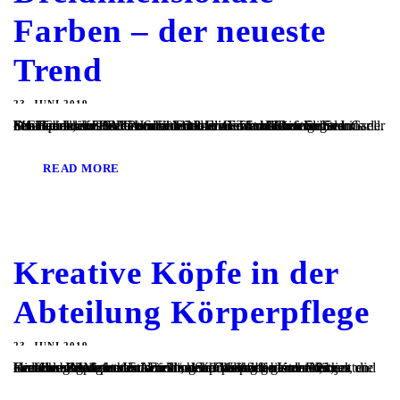
Farben – der neueste
Trend
23. JUNI 2019
Dreidimensionale Farben – der neueste Trend Ehemalige Schülerin der GSMGH und TOP-Friseurin als Referentin Im berufspraktischen Unterricht erlebten die Schülerinnen und Schüler der K3FR einen Einblick in die aktuellsten Farbtrends der Friseurbranche. Veranstaltet hatten dieses hochkarätige Seminar der Fachlehrer Herr Pommert und die Friseurmeisterin Frau Gsell. Frau Gsell, einst selbst Schülerin der Gewerblichen Schule MGH,...
READ MORE
Kreative Köpfe in der
Abteilung Körperpflege
23. JUNI 2019
Kreative Köpfe in der Abteilung Körperpflege Kreativ, bunt und ein hohes Maß an handwerklichem Geschick bei den Projekten Die Ausbildung zur Friseurin/ zum Friseur basiert auf einem lernfeldorientierten Unterricht, der primär auf ganzheitliches Lernen ausgerichtet ist. Für den Schulalltag bedeutet das, traditionelle Methoden durch solche Methoden zu erweitern, die Handlungskompetenz in besonderer Weise fördern. Die...