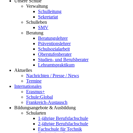
Unsere Schule
Verwaltung
Schulleitung
Sekretariat
Schulleben
SMV
Beratung
Beratungslehrer
Präventionslehrer
Schulsozialarbeit
Oberstufenberater
Studien- und Berufsberater
Lehramtspraktikum
Aktuelles
Nachrichten / Presse / News
Termine
Internationales
Erasmus+
Schule:Global
Frankreich-Austausch
Bildungsangebote & Ausbildung
Schularten
1-jährige Berufsfachschule
2-jährige Berufsfachschule
Fachschule für Technik