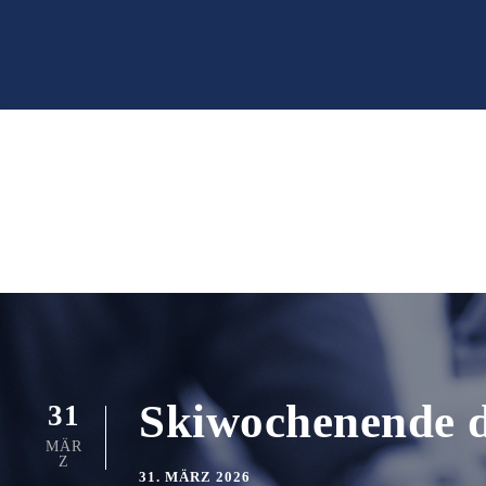
Skiwochenende d
31
MÄR
Z
31. MÄRZ 2026