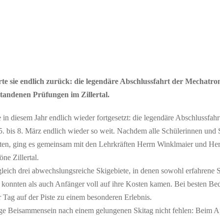
e sie endlich zurück: die legendäre Abschlussfahrt der Mechatron
tandenen Prüfungen im Zillertal.
 in diesem Jahr endlich wieder fortgesetzt: die legendäre Abschlussfah
. bis 8. März endlich wieder so weit. Nachdem alle Schülerinnen und S
ten, ging es gemeinsam mit den Lehrkräften Herrn Winklmaier und He
ne Zillertal.
gleich drei abwechslungsreiche Skigebiete, in denen sowohl erfahrene S
n konnten als auch Anfänger voll auf ihre Kosten kamen. Bei besten B
Tag auf der Piste zu einem besonderen Erlebnis.
lige Beisammensein nach einem gelungenen Skitag nicht fehlen: Beim A