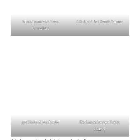
Motorraum von oben
Blick auf den Fendt Farmer
betrachtet
geöffnete Motorhaube
Rückansicht vom Fendt
Farmer