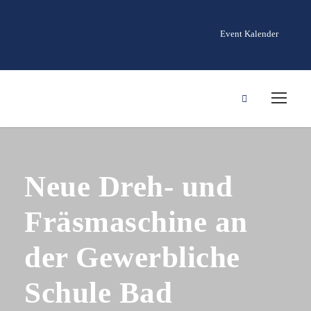
Event Kalender
Neue Dreh- und
Fräsmaschine an
der Gewerbliche
Schule Bad