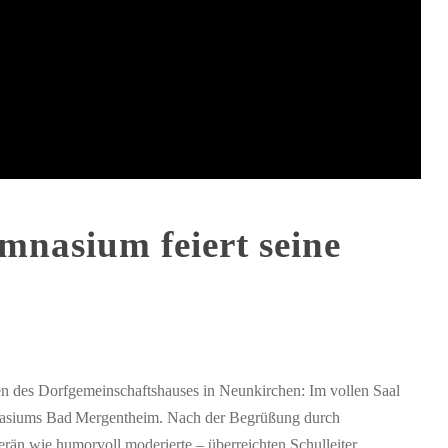
mnasium feiert seine
en des Dorfgemeinschaftshauses in Neunkirchen: Im vollen Saal
mnasiums Bad Mergentheim. Nach der Begrüßung durch
rän wie humorvoll moderierte – überreichten Schulleiter