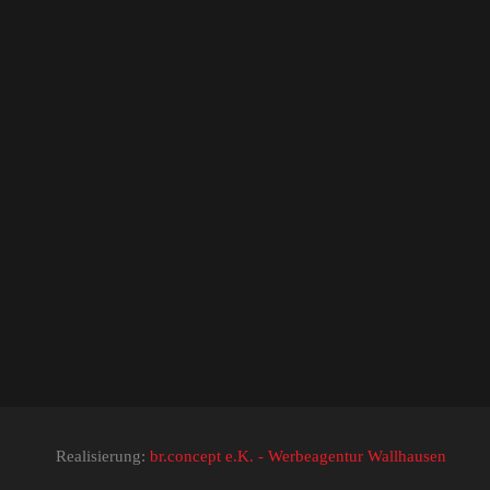
Realisierung:
br.concept e.K. - Werbeagentur Wallhausen