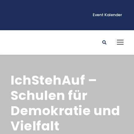
Event Kalender
IchStehAuf –
Schulen für
Demokratie und
Vielfalt